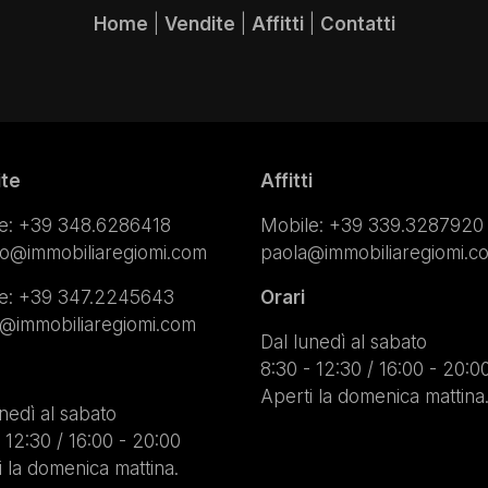
Home
|
Vendite
|
Affitti
|
Contatti
ite
Affitti
e:
+39 348.6286418
Mobile:
+39 339.3287920
lo@immobiliaregiomi.com
paola@immobiliaregiomi.c
e:
+39 347.2245643
Orari
a@immobiliaregiomi.com
Dal lunedì al sabato
8:30 - 12:30 / 16:00 - 20:0
Aperti la domenica mattina
nedì al sabato
 12:30 / 16:00 - 20:00
i la domenica mattina.