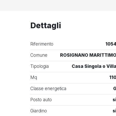
Dettagli
Riferimento
105
Comune
ROSIGNANO MARITTIM
Tipologia
Casa Singola o Vill
Mq
11
Classe energetica
Posto auto
s
Giardino
s