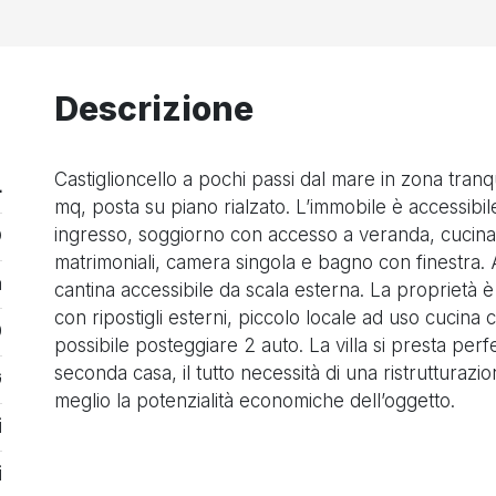
Descrizione
Castiglioncello a pochi passi dal mare in zona tranqu
4
mq, posta su piano rialzato. L’immobile è accessibi
ingresso, soggiorno con accesso a veranda, cucina
O
matrimoniali, camera singola e bagno con finestra. 
a
cantina accessibile da scala esterna. La proprietà 
con ripostigli esterni, piccolo locale ad uso cuci
0
possibile posteggiare 2 auto. La villa si presta pe
seconda casa, il tutto necessità di una ristruttur
G
meglio la potenzialità economiche dell’oggetto.
i
i