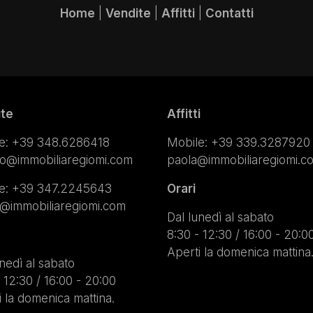
Home
|
Vendite
|
Affitti
|
Contatti
ite
Affitti
e:
+39 348.6286418
Mobile:
+39 339.3287920
lo@immobiliaregiomi.com
paola@immobiliaregiomi.c
e:
+39 347.2245643
Orari
a@immobiliaregiomi.com
Dal lunedì al sabato
8:30 - 12:30 / 16:00 - 20:0
Aperti la domenica mattina
nedì al sabato
 12:30 / 16:00 - 20:00
i la domenica mattina.