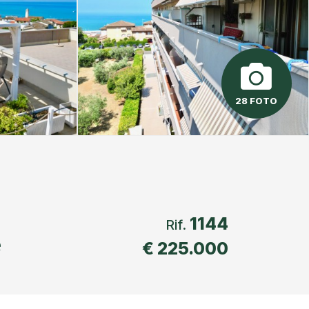
28 FOTO
1144
Rif.
e
€ 225.000