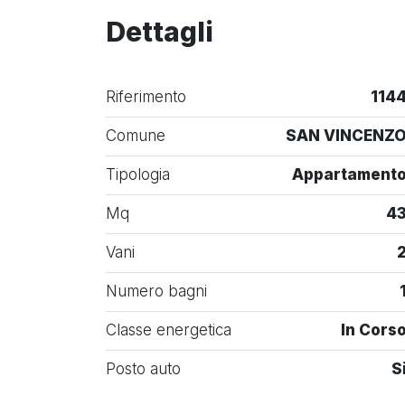
Dettagli
Riferimento
114
Comune
SAN VINCENZ
Tipologia
Appartament
Mq
4
Vani
Numero bagni
Classe energetica
In Cors
Posto auto
S