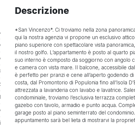
Descrizione
*San Vincenzo*. Ci troviamo nella zona panoramica
4
qui la nostra agenzia vi propone un esclusivo attic
piano superiore con spettacolare vista panoramica, 
O
il nostro golfo. L’appartamento è posto al quarto p
o
suo interno è composto da soggiorno con angolo co
e camera con vista mare. Il balcone, accessibile da
3
è perfetto per pranzi e cene all’aperto godendo di u
costa, dal Promontorio di Populonia fino all’Isola D’
2
attrezzata a lavanderia con lavabo e lavatrice. Sale
1
condominiale, troviamo l’esclusiva terrazza complet
gazebo con tavolo, armadio e punto acqua. Comple
o
garage posto al piano seminterrato del condominio
appuntamento sarà bel lieta di mostrarvi la propriet
i