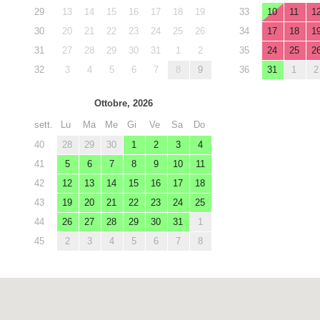
29
13
14
15
16
17
18
19
33
10
11
1
30
20
21
22
23
24
25
26
34
17
18
1
31
27
28
29
30
31
1
2
35
24
25
2
32
3
4
5
6
7
8
9
36
31
1
2
Ottobre, 2026
sett.
Lu
Ma
Me
Gi
Ve
Sa
Do
40
28
29
30
1
2
3
4
41
5
6
7
8
9
10
11
42
12
13
14
15
16
17
18
43
19
20
21
22
23
24
25
44
26
27
28
29
30
31
1
45
2
3
4
5
6
7
8