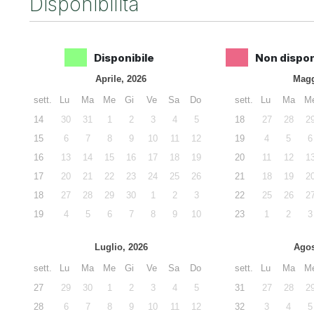
Disponibilità
Disponibile
Non dispon
Aprile, 2026
Magg
sett.
Lu
Ma
Me
Gi
Ve
Sa
Do
sett.
Lu
Ma
M
14
30
31
1
2
3
4
5
18
27
28
2
15
6
7
8
9
10
11
12
19
4
5
6
16
13
14
15
16
17
18
19
20
11
12
1
17
20
21
22
23
24
25
26
21
18
19
2
18
27
28
29
30
1
2
3
22
25
26
2
19
4
5
6
7
8
9
10
23
1
2
3
Luglio, 2026
Agos
sett.
Lu
Ma
Me
Gi
Ve
Sa
Do
sett.
Lu
Ma
M
27
29
30
1
2
3
4
5
31
27
28
2
28
6
7
8
9
10
11
12
32
3
4
5