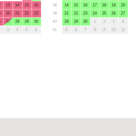
2
13
14
15
16
38
14
15
16
17
18
19
20
9
20
21
22
23
39
21
22
23
24
25
26
27
6
27
28
29
30
40
28
29
30
1
2
3
4
3
4
5
6
41
5
6
7
8
9
10
11