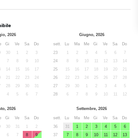
ibile
io, 2026
Giugno, 2026
e
Gi
Ve
Sa
Do
sett.
Lu
Ma
Me
Gi
Ve
Sa
Do
9
30
1
2
3
23
1
2
3
4
5
6
7
7
8
9
10
24
8
9
10
11
12
13
14
3
14
15
16
17
25
15
16
17
18
19
20
21
0
21
22
23
24
26
22
23
24
25
26
27
28
7
28
29
30
31
27
29
30
1
2
3
4
5
4
5
6
7
28
6
7
8
9
10
11
12
to, 2026
Settembre, 2026
e
Gi
Ve
Sa
Do
sett.
Lu
Ma
Me
Gi
Ve
Sa
Do
9
30
31
1
2
36
31
1
2
3
4
5
6
6
7
8
9
37
7
8
9
10
11
12
13